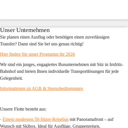
Fredy
´s
Reisen
Suche
nach
Inhalten
Unser Unternehmen
und
mehr...
Sie planen einen Ausflug oder benötigen einen zuverlässigen 
Transfer? Dann sind Sie bei uns genau richtig!
Hier finden Sie unser Programm für 2026
Wir sind ein junges, engagiertes Busunternehmen mit Sitz in Irnfritz-
Bahnhof und bieten Ihnen individuelle Transportlösungen für jede 
Gelegenheit.
Informationen zu AGB & Stornobedingungen
Unsere Flotte besteht aus:
· 
Einem modernen 50-Sitzer-Reisebus
 mit Panoramafront – auf 
Wunsch mit Skibox. Ideal für Ausflüge, Gruppenreisen, 