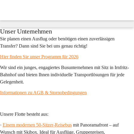
Fredy
´s
Reisen
Suche
nach
Inhalten
Unser Unternehmen
und
mehr...
Sie planen einen Ausflug oder benötigen einen zuverlässigen 
Transfer? Dann sind Sie bei uns genau richtig!
Hier finden Sie unser Programm für 2026
Wir sind ein junges, engagiertes Busunternehmen mit Sitz in Irnfritz-
Bahnhof und bieten Ihnen individuelle Transportlösungen für jede 
Gelegenheit.
Informationen zu AGB & Stornobedingungen
Unsere Flotte besteht aus:
· 
Einem modernen 50-Sitzer-Reisebus
 mit Panoramafront – auf 
Wunsch mit Skibox. Ideal für Ausflüge, Gruppenreisen, 