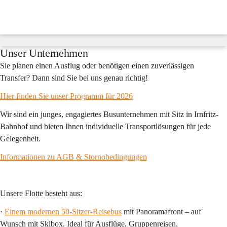
Fredy
´s
Reisen
Suche
nach
Inhalten
Unser Unternehmen
und
mehr...
Sie planen einen Ausflug oder benötigen einen zuverlässigen 
Transfer? Dann sind Sie bei uns genau richtig!
Hier finden Sie unser Programm für 2026
Wir sind ein junges, engagiertes Busunternehmen mit Sitz in Irnfritz-
Bahnhof und bieten Ihnen individuelle Transportlösungen für jede 
Gelegenheit.
Informationen zu AGB & Stornobedingungen
Unsere Flotte besteht aus:
· 
Einem modernen 50-Sitzer-Reisebus
 mit Panoramafront – auf 
Wunsch mit Skibox. Ideal für Ausflüge, Gruppenreisen, 