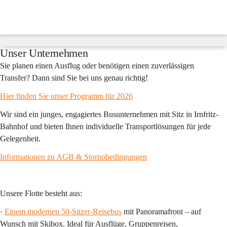
Fredy
´s
Reisen
Suche
nach
Inhalten
Unser Unternehmen
und
mehr...
Sie planen einen Ausflug oder benötigen einen zuverlässigen 
Transfer? Dann sind Sie bei uns genau richtig!
Hier finden Sie unser Programm für 2026
Wir sind ein junges, engagiertes Busunternehmen mit Sitz in Irnfritz-
Bahnhof und bieten Ihnen individuelle Transportlösungen für jede 
Gelegenheit.
Informationen zu AGB & Stornobedingungen
Unsere Flotte besteht aus:
· 
Einem modernen 50-Sitzer-Reisebus
 mit Panoramafront – auf 
Wunsch mit Skibox. Ideal für Ausflüge, Gruppenreisen, 