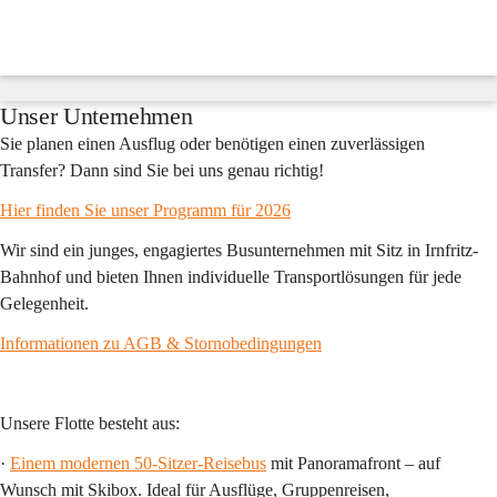
Fredy
´s
Reisen
Suche
nach
Inhalten
Unser Unternehmen
und
mehr...
Sie planen einen Ausflug oder benötigen einen zuverlässigen 
Transfer? Dann sind Sie bei uns genau richtig!
Hier finden Sie unser Programm für 2026
Wir sind ein junges, engagiertes Busunternehmen mit Sitz in Irnfritz-
Bahnhof und bieten Ihnen individuelle Transportlösungen für jede 
Gelegenheit.
Informationen zu AGB & Stornobedingungen
Unsere Flotte besteht aus:
· 
Einem modernen 50-Sitzer-Reisebus
 mit Panoramafront – auf 
Wunsch mit Skibox. Ideal für Ausflüge, Gruppenreisen, 