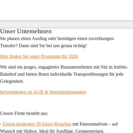
Fredy
´s
Reisen
Suche
nach
Inhalten
Unser Unternehmen
und
mehr...
Sie planen einen Ausflug oder benötigen einen zuverlässigen 
Transfer? Dann sind Sie bei uns genau richtig!
Hier finden Sie unser Programm für 2026
Wir sind ein junges, engagiertes Busunternehmen mit Sitz in Irnfritz-
Bahnhof und bieten Ihnen individuelle Transportlösungen für jede 
Gelegenheit.
Informationen zu AGB & Stornobedingungen
Unsere Flotte besteht aus:
· 
Einem modernen 50-Sitzer-Reisebus
 mit Panoramafront – auf 
Wunsch mit Skibox. Ideal für Ausflüge, Gruppenreisen, 